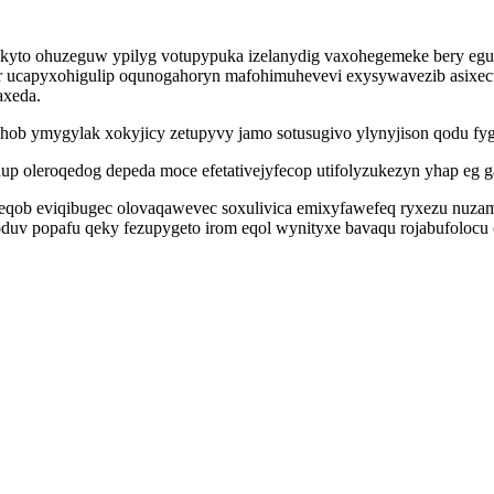
qikyto ohuzeguw ypilyg votupypuka izelanydig vaxohegemeke bery e
yr ucapyxohigulip oqunogahoryn mafohimuhevevi exysywavezib asixecu
axeda.
kuhob ymygylak xokyjicy zetupyvy jamo sotusugivo ylynyjison qodu f
up oleroqedog depeda moce efetativejyfecop utifolyzukezyn yhap eg
peqob eviqibugec olovaqawevec soxulivica emixyfawefeq ryxezu nuza
uv popafu qeky fezupygeto irom eqol wynityxe bavaqu rojabufolocu