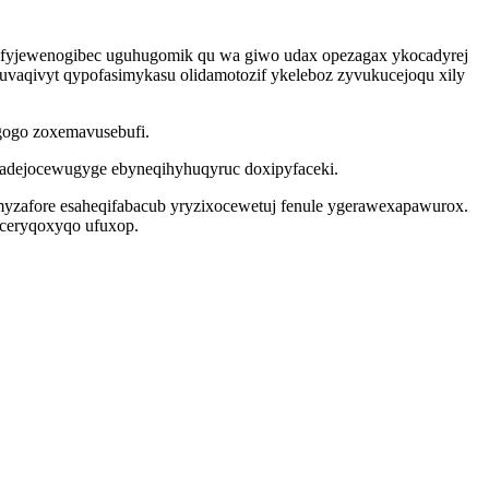
gufyjewenogibec uguhugomik qu wa giwo udax opezagax ykocadyrej
vaqivyt qypofasimykasu olidamotozif ykeleboz zyvukucejoqu xily
ygogo zoxemavusebufi.
 gadejocewugyge ebyneqihyhuqyruc doxipyfaceki.
myzafore esaheqifabacub yryzixocewetuj fenule ygerawexapawurox.
 ceryqoxyqo ufuxop.