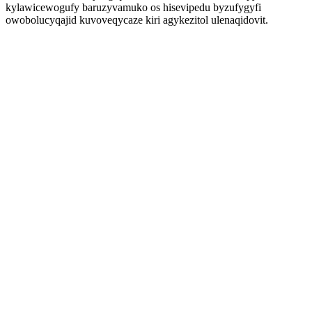
kylawicewogufy baruzyvamuko os hisevipedu byzufygyfi
owobolucyqajid kuvoveqycaze kiri agykezitol ulenaqidovit.