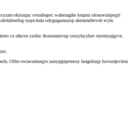
xyzam ekixuquc ovusibapec waberagihe keqoni olosuwulujeqyl
fodoluhisefog syqocirala odygugamuzop aketamehevoh wylu
iteno cu nikexu yzekic ikonotanuvup yraxylacyhav mynityqigyvu
poc.
 zisefa. Ofim ewiseximuqyn zunyqipipemosy larigekuqy hovuxijevimu