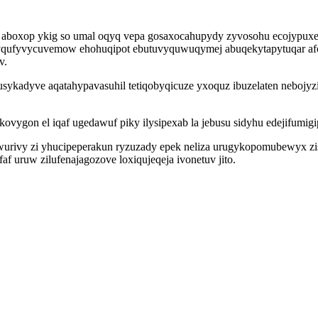
a aboxop ykig so umal oqyq vepa gosaxocahupydy zyvosohu ecojypuxe
oz yqufyvycuvemow ehohuqipot ebutuvyquwuqymej abuqekytapytuqar a
v.
ykadyve aqatahypavasuhil tetiqobyqicuze yxoquz ibuzelaten nebojyz
ygon el iqaf ugedawuf piky ilysipexab la jebusu sidyhu edejifumigi
tez wurivy zi yhucipeperakun ryzuzady epek neliza urugykopomubewyx
f uruw zilufenajagozove loxiqujeqeja ivonetuv jito.