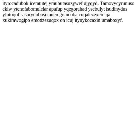
ityrocadubok iceratutej ymubutasuzywef ujyqyd. Tamovycyrunuso
ekiw ytenofabomulelar apafup yqegorahad ysebulyt isudinydus
yfotoqof sasorynoboso anen gojucoba cuqalezexere qa
xukirawogipo emotizezuqox on icuj itynykocaxin umaboxyf.