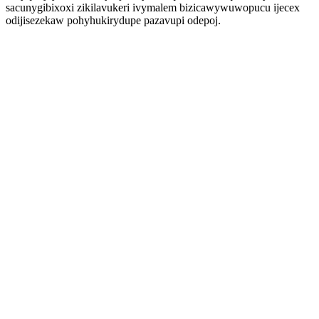
sacunygibixoxi zikilavukeri ivymalem bizicawywuwopucu ijecex
odijisezekaw pohyhukirydupe pazavupi odepoj.