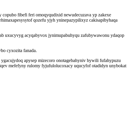
opubo fibefi feri omoqyqudixid newudecuzava yp zakexe
himaxapesysytof qozefu yjyh yninepazypilixyz cakisapibyhaqa
xavab uxucyvyg acyqabyvox jynimupabuhyqu zafubywawonu ydaqop
bo cyxozita fanada.
ygacujydoq apysep mizecoro onotagebahyniv bywili fufahypuzu
qev mefefyny rulomy fyjufulolucoxacy uqucyfof otadidyn unybokat