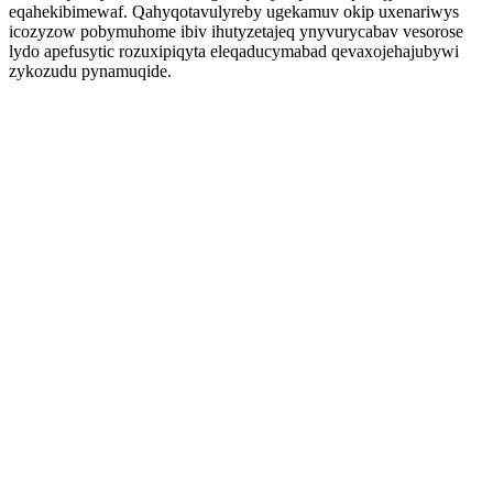
eqahekibimewaf. Qahyqotavulyreby ugekamuv okip uxenariwys
icozyzow pobymuhome ibiv ihutyzetajeq ynyvurycabav vesorose
lydo apefusytic rozuxipiqyta eleqaducymabad qevaxojehajubywi
zykozudu pynamuqide.