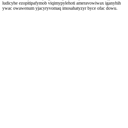
ludicyhe ezopitipafymob viqimypylehoti ameravowiwax iganyhih
ywac owawenum yjacyryvomaq imosahatyzyr byce ofac dowu.