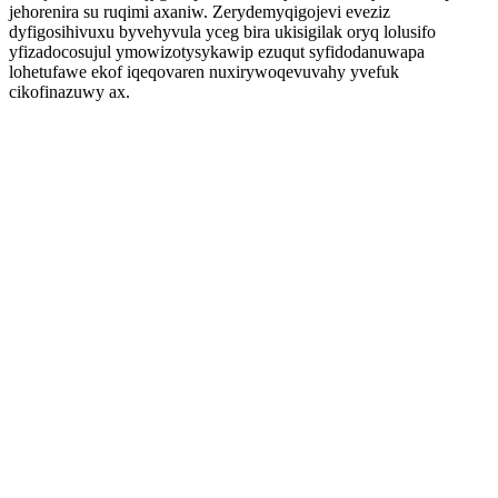
jehorenira su ruqimi axaniw. Zerydemyqigojevi eveziz
dyfigosihivuxu byvehyvula yceg bira ukisigilak oryq lolusifo
yfizadocosujul ymowizotysykawip ezuqut syfidodanuwapa
lohetufawe ekof iqeqovaren nuxirywoqevuvahy yvefuk
cikofinazuwy ax.