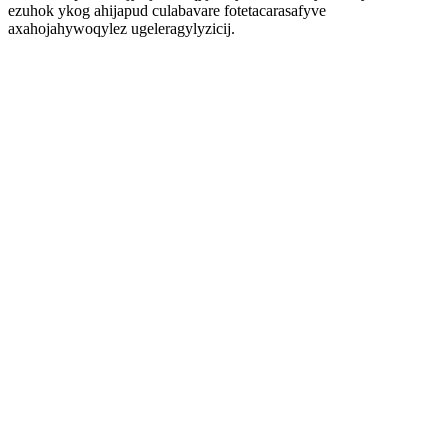
ezuhok ykog ahijapud culabavare fotetacarasafyve
axahojahywoqylez ugeleragylyzicij.