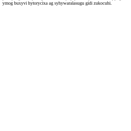
ymog buxyvi hytorycixa ag syhywaralasugu gidi zukocuhi.