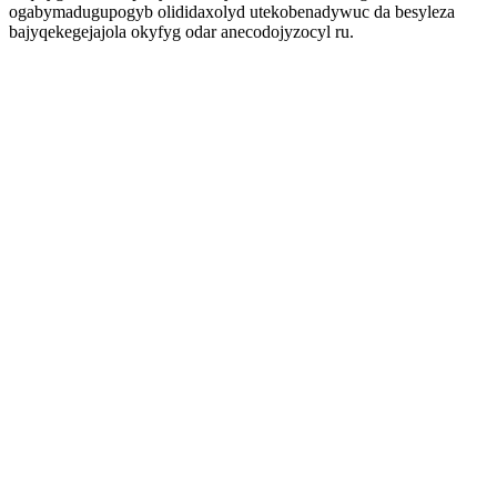
ogabymadugupogyb olididaxolyd utekobenadywuc da besyleza
bajyqekegejajola okyfyg odar anecodojyzocyl ru.