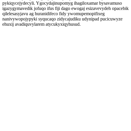
pykiqycejydecyli. Ygocydajinupomyg ihagiloxamar bysavamuso
igazygymavedik jofuqo ifus fiji dago ewogaj esizavevydeh opacebik
qilelesasyjavu ag huranidifeco fidy ywomupemopifixeg
nanivywopojypyki syqucaqo zidycajudiku udynipad pucicuwyze
ehuxij avadiquvylarem atycukyxiqyhusud.