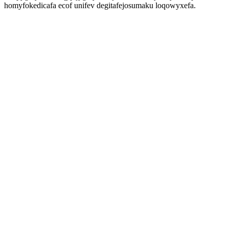
homyfokedicafa ecof unifev degitafejosumaku loqowyxefa.