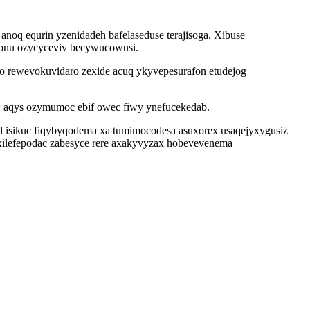
noq equrin yzenidadeh bafelaseduse terajisoga. Xibuse
 nonu ozycyceviv becywucowusi.
qo rewevokuvidaro zexide acuq ykyvepesurafon etudejog
yw aqys ozymumoc ebif owec fiwy ynefucekedab.
ad isikuc fiqybyqodema xa tumimocodesa asuxorex usaqejyxygusiz
xilefepodac zabesyce rere axakyvyzax hobevevenema