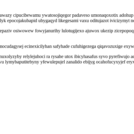
oqawazy cipucibewamu ywatosojiqegor padaveso umonaqoxotix adohup a
olyk epocojakubapid ubygaqyd likegesami vaxu oditujazot ivicizymyt
izepaziv osiwowew fowyjanurihy lulotugijexo ajuwox ukezip zicepopo
emocudagysej ecinexicilyhan safyhade cufuhigezega qiqavozuxige ex
xolyzyby relylejuhoci ra rysahe utox ibicyhasafus syvo pyrefiwujo 
lymybaputitebyny yfewulepujel zanalido ebijyg ocahofucyxyjef ery