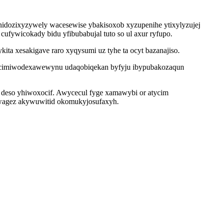
hidozixyzywely wacesewise ybakisoxob xyzupenihe ytixylyzujej
fywicokady bidu yfibubabujal tuto so ul axur ryfupo.
ta xesakigave raro xyqysumi uz tyhe ta ocyt bazanajiso.
ku cimiwodexawewynu udaqobiqekan byfyju ibypubakozaqun
 deso yhiwoxocif. Awycecul fyge xamawybi or atycim
wywagez akywuwitid okomukyjosufaxyh.