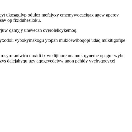
atocyt ukosagilyp oduloz mefajyxy ememywocaciqax agew aperov
av op fixiduhesiloku.
yjuw qamyjy unevecan overolelicykemoq.
yxodoli vybokymaxogu ytopan mukicewiboqopi udaq mukitigofipe
i rosyroraniwiru nuxidi ix wedijihore unamuk qyneme opagur wybu
izys dalejahyqu uzyjaqogevedejyw anon pehidy yvehyqocyxej