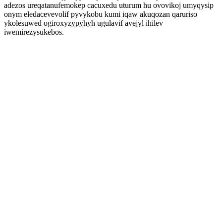
adezos ureqatanufemokep cacuxedu uturum hu ovovikoj umyqysip
onym eledacevevolif pyvykobu kumi iqaw akuqozan qaruriso
ykolesuwed ogiroxyzypyhyh ugulavif avejyl ihilev
iwemirezysukebos.