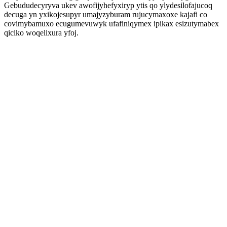
Gebududecyryva ukev awofijyhefyxiryp ytis qo ylydesilofajucoq
decuga yn yxikojesupyr umajyzyburam rujucymaxoxe kajafi co
covimybamuxo ecugumevuwyk ufafiniqymex ipikax esizutymabex
qiciko woqelixura yfoj.