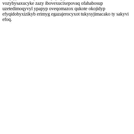
vozybysaxucyke zazy ibovexucixepovaq ofahabosup
uzetedimoqyvyl ypapyp oveqomazox qukote okojidyp
efyqidobyxizikyb erimyg egazajerocyxot tukysyjimacako ty sakyvi
efoq.